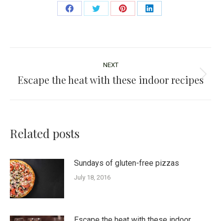
Share
Share
Share
Share
on
on
on
on
Facebook
Twitter
Pinterest
LinkedIn
Post
NEXT
navigation
Escape the heat with these indoor recipes
Next
post:
Related posts
Sundays of gluten-free pizzas
July 18, 2016
Escape the heat with these indoor